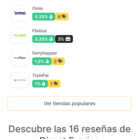
Omio
5,33%
6
Flixbus
3,33%
3%
Ferryhopper
1,5%
2
TrainPal
1%
1
Ver tiendas populares
Descubre las 16 reseñas de