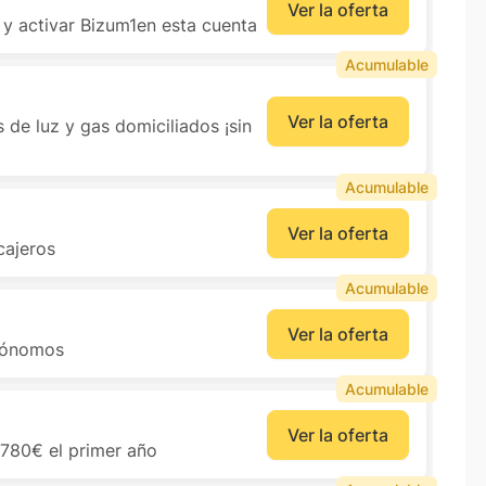
Ver la oferta
y activar Bizum1en esta cuenta
Acumulable
Ver la oferta
 de luz y gas domiciliados ¡sin
Acumulable
Ver la oferta
cajeros
Acumulable
Ver la oferta
utónomos
Acumulable
Ver la oferta
 780€ el primer año