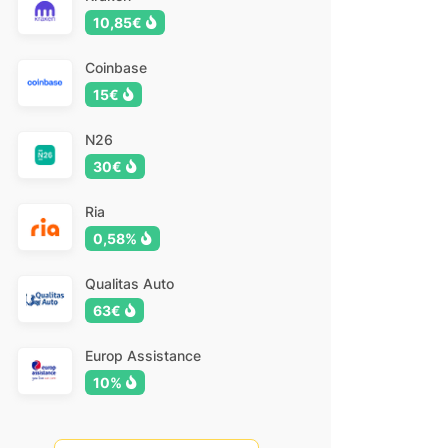
10,85€
Coinbase
15€
N26
30€
Ria
0,58%
Qualitas Auto
63€
Europ Assistance
10%