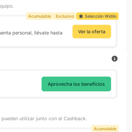
quipo.
Acumulable
Exclusivo
Selección Widilo
Ver la oferta
enta personal, llévate hasta
Aprovecha los beneficios
 pueden utilizar junto con el Cashback.
Acumulable