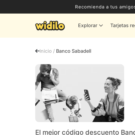
Ocio, Entretenimiento y Cultura
Recomienda a tus amigos
Compras para empresas
Explorar
Tarjetas r
Proveedores de gas y energía
Bancos y Seguros
Inicio /
Banco Sabadell
Todas las tiendas
El mejor código descuento Ban