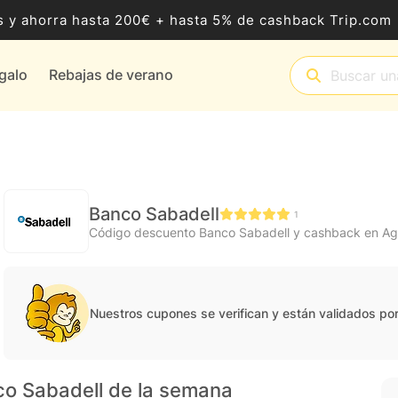
 y ahorra hasta 200€ + hasta 5% de cashback Trip.com
egalo
Rebajas de verano
Banco Sabadell
1
Código descuento Banco Sabadell y cashback en A
Nuestros cupones se verifican y están validados po
co Sabadell de la semana