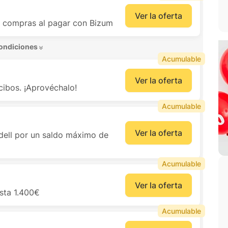
Ver la oferta
us compras al pagar con Bizum
ondiciones 
Acumulable
Ver la oferta
cibos. ¡Aprovéchalo!
Acumulable
Ver la oferta
dell por un saldo máximo de
Acumulable
Ver la oferta
sta 1.400€
Acumulable