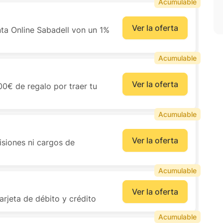
Acumulable
Ver la oferta
nta Online Sabadell von un 1%
Acumulable
Ver la oferta
0€ de regalo por traer tu
Acumulable
Ver la oferta
isiones ni cargos de
Acumulable
Ver la oferta
arjeta de débito y crédito
Acumulable