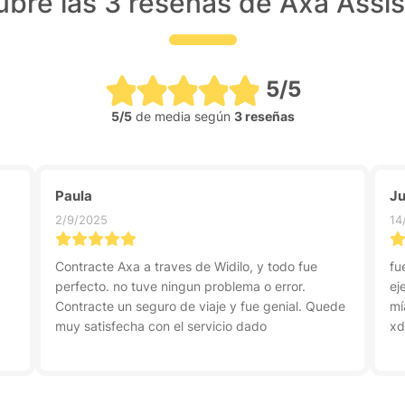
bre las 3 reseñas de Axa Assi
5/5
5/5
de media según
3 reseñas
Paula
J
2/9/2025
14
Contracte Axa a traves de Widilo, y todo fue
fu
perfecto. no tuve ningun problema o error.
ej
Contracte un seguro de viaje y fue genial. Quede
mí
muy satisfecha con el servicio dado
x