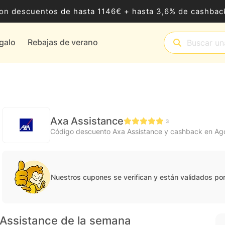
8 con descuentos de hasta 1146€ + hasta 3,6% de cashb
egalo
Rebajas de verano
Axa Assistance
3
Código descuento Axa Assistance y cashback en Ag
Nuestros cupones se verifican y están validados po
 Assistance de la semana