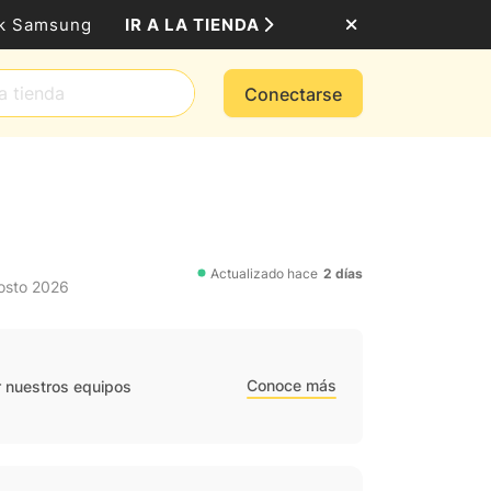
IR A LA TIENDA
ack Samsung
Conectarse
Actualizado hace
2 días
osto 2026
Conoce más
r nuestros equipos