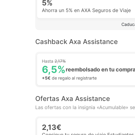
5%
Ahorra un 5% en AXA Seguros de Viaje
 Caduca
Cashback Axa Assistance
Hasta
2,17%
6,5%
reembolsado en tu compr
+5€
de regalo al registrarte
Ofertas Axa Assistance
Las ofertas con la insignia «Acumulable» se
2,13€
Consigue tu seguro de viaje Estudiantes