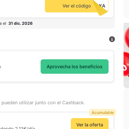
Ver el código
 el  
31 dic. 2026
a
Aprovecha los beneficios
 pueden utilizar junto con el Cashback.
Acumulable
Ver la oferta
 desde 2.13€/día