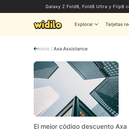
Ocio, Entretenimiento y Cultura
Galaxy Z Fold8, Fold8 Ultra y Flip
Compras para empresas
Explorar
Tarjetas r
Proveedores de gas y energía
Bancos y Seguros
Inicio /
Axa Assistance
Todas las tiendas
El mejor código descuento Axa