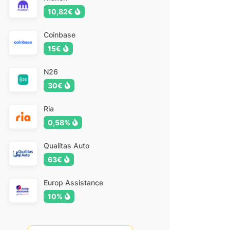
10,82€
Coinbase
15€
N26
30€
Ria
0,58%
Qualitas Auto
63€
Europ Assistance
10%