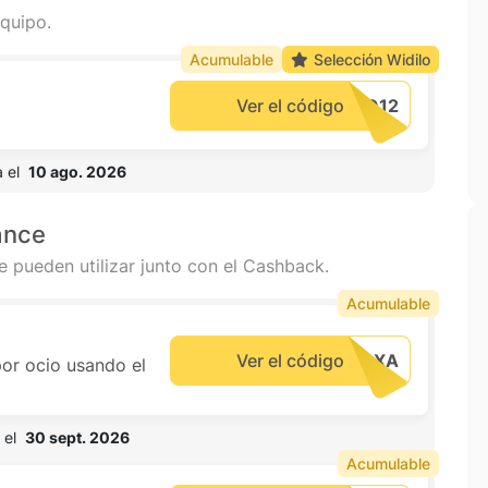
quipo.
Acumulable
Selección Widilo
Ver el código
 el  
10 ago. 2026
ance
e pueden utilizar junto con el Cashback.
Acumulable
Ver el código
or ocio usando el
el  
30 sept. 2026
Acumulable