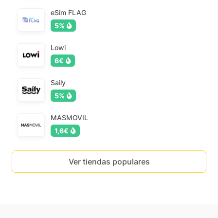
eSim FLAG
5%
Lowi
6€
Saily
5%
MASMOVIL
1,6€
Ver tiendas populares