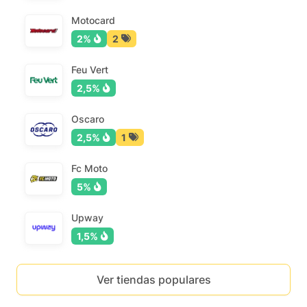
Motocard
2%
2
Feu Vert
2,5%
Oscaro
2,5%
1
Fc Moto
5%
Upway
1,5%
Ver tiendas populares