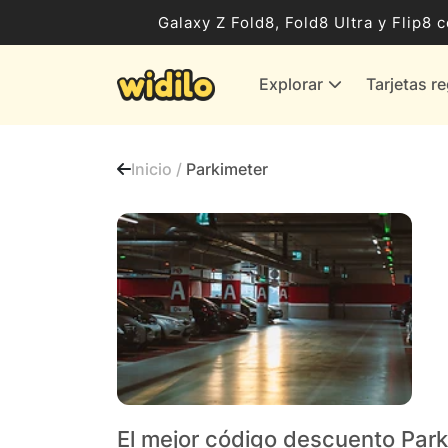
Ocio, Entretenimiento y Cultura
Galaxy Z Fold8, Fold8 Ultra y Flip
Compras para empresas
Explorar
Tarjetas r
Proveedores de gas y energía
Bancos y Seguros
Inicio /
Parkimeter
Todas las tiendas
El mejor código descuento Par