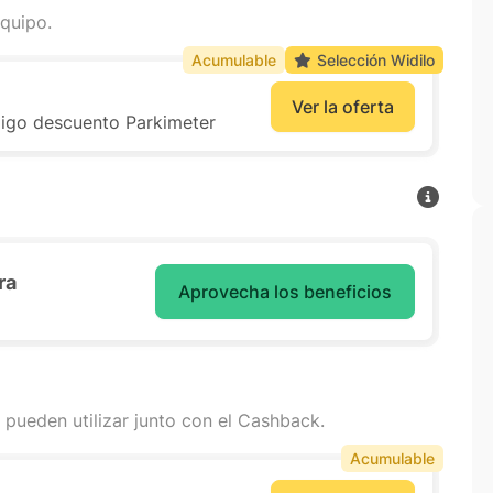
quipo.
Acumulable
Selección Widilo
Ver la oferta
digo descuento Parkimeter
ra
Aprovecha los beneficios
 pueden utilizar junto con el Cashback.
Acumulable