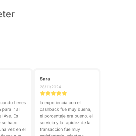
eter
Sara
28/11/2024
cuando tienes
la experiencia con el
 para ir al
cashback fue muy buena,
al Ave. Es
el porcentaje era bueno. el
e se hace
servicio y la rapidez de la
una vez en el
transaccion fue muy
 tienes que
satisfactorio. mientras