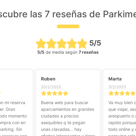
cubre las 7 reseñas de Parkim
5/5
5/5
de media según
7 reseñas
Ruben
Marta
20/2/2025
3/2/2025
n mi reserva
Buena web para buscar
Va muy bien 
er. Gran
aparcamientos en grandes
que viajar, sea
 todo momento
ciudades a precios
areopuerto o 
compra con en
asequibles q te pegan
rapido porqu
parking. Sin
unas clavadas... hay
todo online y 
a reservar con
ofertas interesantes y tiene
parquing solo