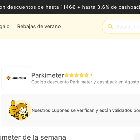
8 con descuentos de hasta 1146€ + hasta 3,6% de cashb
egalo
Rebajas de verano
Parkimeter
7
Código descuento Parkimeter y cashback en Agosto
Nuestros cupones se verifican y están validados po
kimeter de la semana