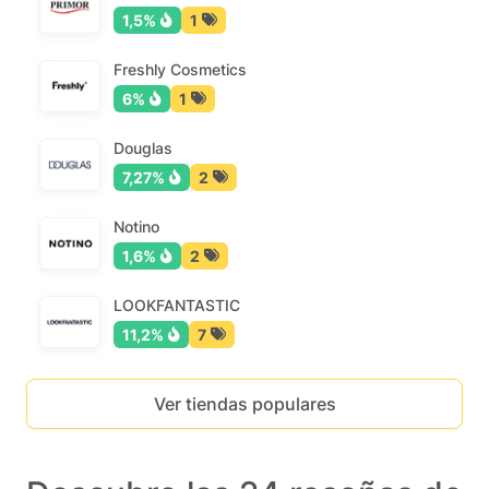
1,5%
1
Freshly Cosmetics
6%
1
Douglas
7,27%
2
Notino
1,6%
2
LOOKFANTASTIC
11,2%
7
Ver tiendas populares