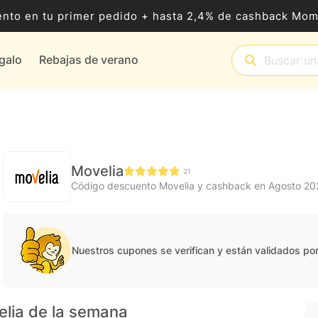
nto en tu primer pedido + hasta 2,4% de cashback Mo
egalo
Rebajas de verano
Movelia
21
Código descuento Movelia y cashback en Agosto 20
Nuestros cupones se verifican y están validados po
elia de la semana