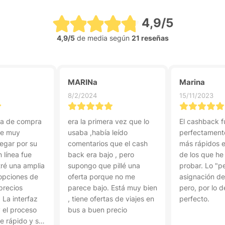
4,9/5
4,9/5
de media según
21 reseñas
MARINa
Marina
8/2/2024
15/11/2023
ia de compra
era la primera vez que lo
El cashback f
ue muy
usaba ,había leído
perfectamente
vegar por su
comentarios que el cash
más rápidos e
 línea fue
back era bajo , pero
de los que he
tré una amplia
supongo que pillé una
probar. Lo "pe
opciones de
oferta porque no me
asignación de
precios
parece bajo. Está muy bien
pero, por lo 
 La interfaz
, tiene ofertas de viajes en
perfecto.
y el proceso
bus a buen precio
e rápido y sin