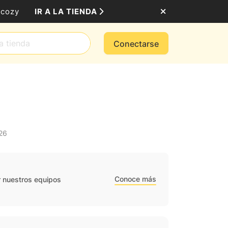
IR A LA TIENDA
mcozy
Conectarse
26
Conoce más
r nuestros equipos