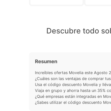
complicacion
recibí confir
correo electr
manera oport
me brindó tr
Descubre todo so
sobre mi rese
servicio al c
fue excelente
respondieron
a mis pregun
preocupacio
Resumen
Increíbles ofertas Movelia este Agosto 
¿Cuáles son las ventajas de comprar tus
Usa el código descuento Movelia y lléva
Viaja en grupo y ahorra hasta un 35% c
¿Qué empresas están integradas en Move
¿Sabes utilizar el código descuento Mov