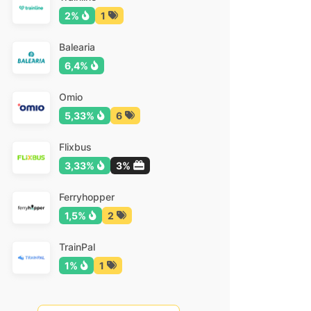
2%
1
Balearia
6,4%
Omio
5,33%
6
Flixbus
3,33%
3%
Ferryhopper
1,5%
2
TrainPal
1%
1