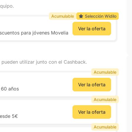
quipo.
Acumulable
Selección Widilo
Ver la oferta
scuentos para jóvenes Movelia
 pueden utilizar junto con el Cashback.
Acumulable
Ver la oferta
e 60 años
Acumulable
Ver la oferta
desde 5€
Acumulable