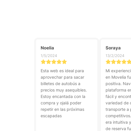
Noelia
Soraya
1/5/2024
13/2/2024
Esta web es ideal para
Mi experienc
aprovechar para sacar
en Movelia f
billetes de autobús a
positiva. Na
precios muy asequibles.
plataforma en
Estoy encantada con la
fácil y encon
compra y ojalá poder
variedad de 
repetir en las próximas
transporte a 
escapadas
competitivos.
era intuitiva 
de reserva fu