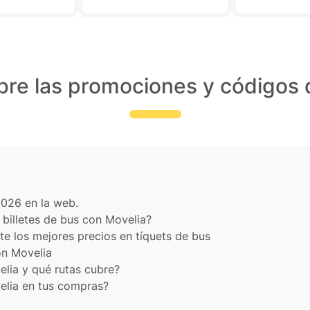
es. Además,
maciones por
ónico de
una, lo que
anquilidad
bre las promociones y códigos 
rva. El
liente también
;
 rápidamente
tas y
nes.
2026 en la web.
 billetes de bus con Movelia?
te los mejores precios en tíquets de bus
on Movelia
lia y qué rutas cubre?
elia en tus compras?