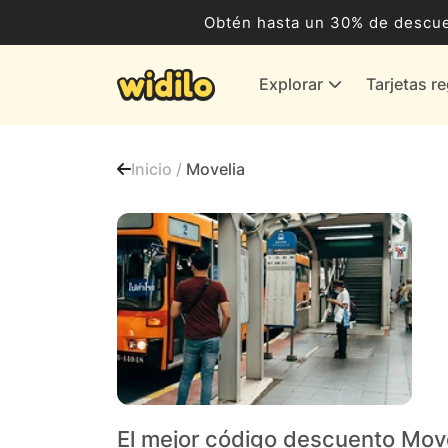
Ocio, Entretenimiento y Cultura
Obtén hasta un 30% de descue
Compras para empresas
Explorar
Tarjetas r
Proveedores de gas y energía
Bancos y Seguros
Inicio /
Movelia
Todas las tiendas
El mejor código descuento Mov