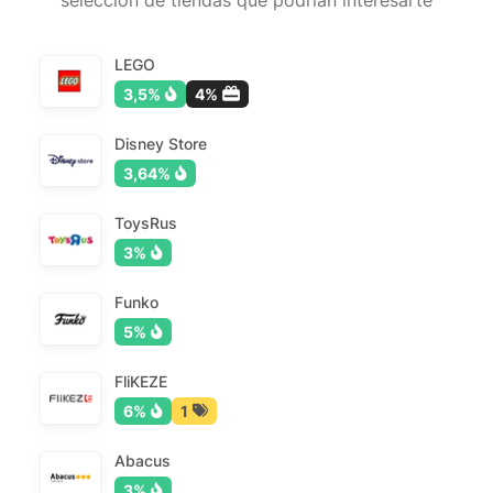
selección de tiendas que podrían interesarte
LEGO
3,5%
4%
Disney Store
3,64%
ToysRus
3%
Funko
5%
FliKEZE
6%
1
Abacus
3%