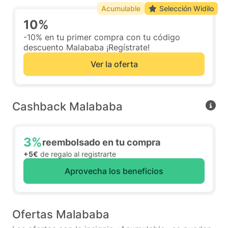
Acumulable
Selección Widilo
10%
-10% en tu primer compra con tu código
descuento Malababa ¡Regístrate!
Ver la oferta
Cashback Malababa
3%
reembolsado en tu compra
+5€
de regalo al registrarte
Aprovecha los beneficios
Ofertas Malababa