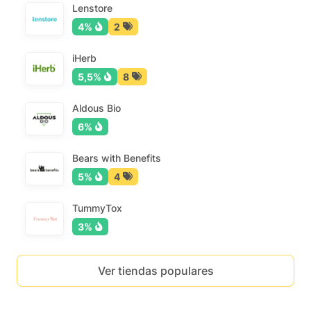
Lenstore
4%
2
iHerb
5,5%
8
Aldous Bio
6%
Bears with Benefits
5%
4
TummyTox
3%
Ver tiendas populares