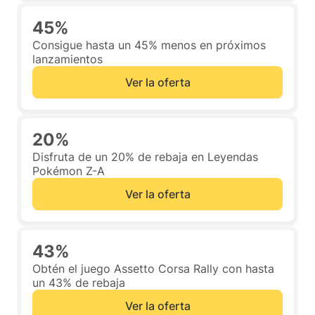
45%
Consigue hasta un 45% menos en próximos
lanzamientos
Ver la oferta
20%
Disfruta de un 20% de rebaja en Leyendas
Pokémon Z-A
Ver la oferta
43%
Obtén el juego Assetto Corsa Rally con hasta
un 43% de rebaja
Ver la oferta