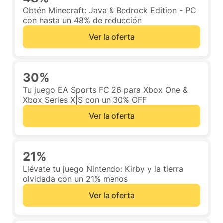
Obtén Minecraft: Java & Bedrock Edition - PC
con hasta un 48% de reducción
Ver la oferta
30%
Tu juego EA Sports FC 26 para Xbox One &
Xbox Series X|S con un 30% OFF
Ver la oferta
21%
Llévate tu juego Nintendo: Kirby y la tierra
olvidada con un 21% menos
Ver la oferta