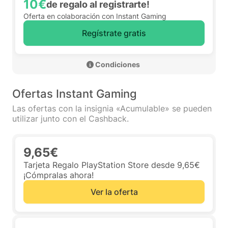
10€
de regalo al registrarte!
Oferta en colaboración con Instant Gaming
Regístrate gratis
 Condiciones 
Ofertas Instant Gaming
Las ofertas con la insignia «Acumulable» se pueden
utilizar junto con el Cashback.
9,65€
Tarjeta Regalo PlayStation Store desde 9,65€
¡Cómpralas ahora!
Ver la oferta