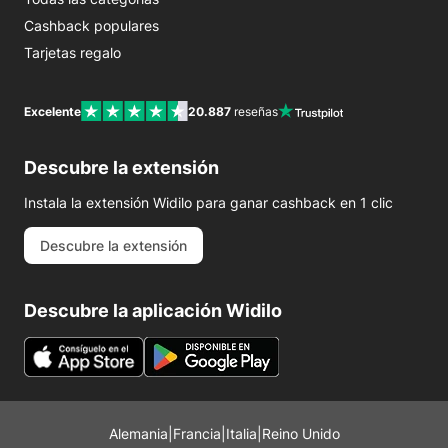
Cashback populares
Tarjetas regalo
Excelente
20.887
reseñas
Descubre la extensión
Instala la extensión Widilo para ganar cashback en 1 clic
Descubre la extensión
Descubre la aplicación Widilo
Alemania
|
Francia
|
Italia
|
Reino Unido