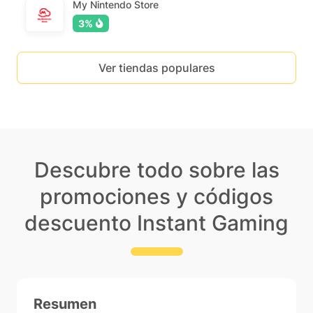
My Nintendo Store
3%
Ver tiendas populares
Descubre todo sobre las
promociones y códigos
descuento Instant Gaming
Resumen