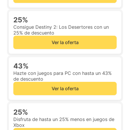
25%
Consigue Destiny 2: Los Desertores con un
25% de descuento
Ver la oferta
43%
Hazte con juegos para PC con hasta un 43%
de descuento
Ver la oferta
25%
Disfruta de hasta un 25% menos en juegos de
Xbox