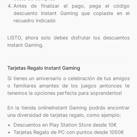
Antes de finalizar el pago, pega el código
descuento Instant Gaming que copiaste en el
recuadro indicado
LISTO, ahora solo debes disfrutar los descuentos
Tarjetas Regalo Instant Gaming
Si tienes un aniversario o celebración de tus amigos
o familiares amantes de los juegos ¡entonces te
tenemos la opciones perfecta para soprenderlos!
En la tienda onlineInstant Gaming podrás encontrar
Descuentos en Play Station Store desde 10€
Tarjetas Regalo de PC con puntos desde 1050€