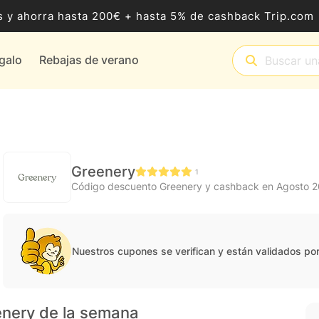
 y ahorra hasta 200€ + hasta 5% de cashback Trip.com
egalo
Rebajas de verano
Greenery
1
Código descuento Greenery y cashback en Agosto 
Nuestros cupones se verifican y están validados po
enery de la semana