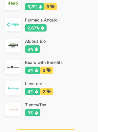
5,5%
8
Farmacia Angulo
2,67%
Aldous Bio
6%
Bears with Benefits
5%
3
Lenstore
4%
2
TummyTox
3%