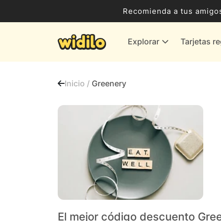
Ocio, Entretenimiento y Cultura
Recomienda a tus amigos
Compras para empresas
Explorar
Tarjetas r
Proveedores de gas y energía
Bancos y Seguros
Inicio /
Greenery
Todas las tiendas
El mejor código descuento Gre