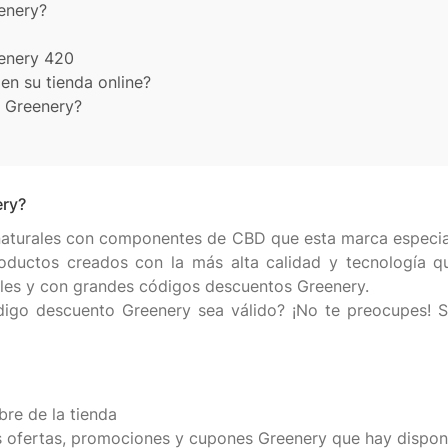
enery?
enery 420
en su tienda online?
e Greenery?
ery?
turales con componentes de CBD que esta marca especiali
ductos creados con la más alta calidad y tecnología que
bles y con grandes códigos descuentos Greenery.
go descuento Greenery sea válido? ¡No te preocupes! Sig
bre de la tienda
as ofertas, promociones y cupones Greenery que hay dispo