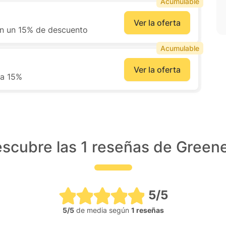
Acumulable
Ver la oferta
on un 15% de descuento
Acumulable
Ver la oferta
ra 15%
scubre las 1 reseñas de Green
5/5
5/5
de media según
1 reseñas