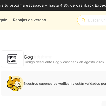
ra tu próxima escapada + hasta 4,8% de cashback Exped
egalo
Rebajas de verano
Gog
Código descuento Gog y cashback en Agosto 2026
Nuestros cupones se verifican y están validados po