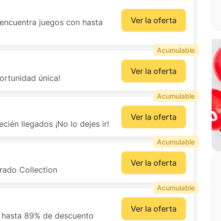
Ver la oferta
 encuentra juegos con hasta
Acumulable
Ver la oferta
ortunidad única!
Acumulable
Ver la oferta
ién llegados ¡No lo dejes ir!
Acumulable
Ver la oferta
rado Collection
Acumulable
Ver la oferta
n hasta 89% de descuento