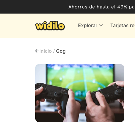
Ocio, Entretenimiento y Cultura
Ahorros de hasta el 49% pa
Compras para empresas
Explorar
Tarjetas r
Proveedores de gas y energía
Bancos y Seguros
Inicio /
Gog
Todas las tiendas