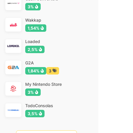
3%
Wakkap
1,54%
Loaded
2,5%
G2A
1,84%
3
My Nintendo Store
3%
TodoConsolas
3,5%