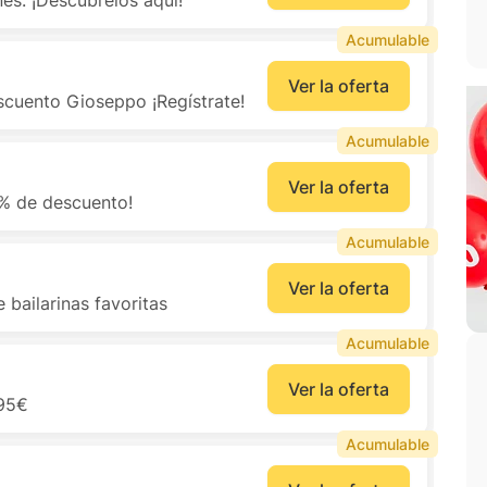
es. ¡Descúbrelos aquí!
Acumulable
Ver la oferta
scuento Gioseppo ¡Regístrate!
Acumulable
Ver la oferta
0% de descuento!
Acumulable
Ver la oferta
 bailarinas favoritas
Acumulable
Ver la oferta
.95€
Acumulable