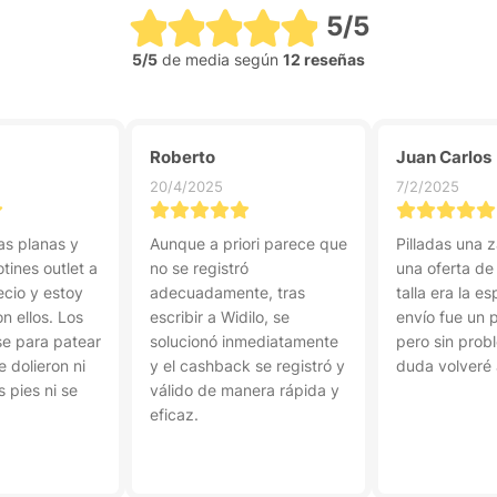
5/5
5/5
de media según
12 reseñas
Roberto
Juan Carlos
20/4/2025
7/2/2025
as planas y
Aunque a priori parece que
Pilladas una z
tines outlet a
no se registró
una oferta de
cio y estoy
adecuadamente, tras
talla era la e
n ellos. Los
escribir a Widilo, se
envío fue un 
se para patear
solucionó inmediatamente
pero sin prob
 dolieron ni
y el cashback se registró y
duda volveré
s pies ni se
válido de manera rápida y
eficaz.