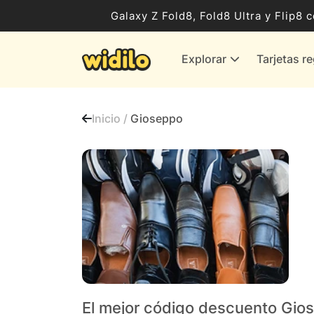
Ocio, Entretenimiento y Cultura
Galaxy Z Fold8, Fold8 Ultra y Flip
Compras para empresas
Explorar
Tarjetas r
Proveedores de gas y energía
Bancos y Seguros
Inicio /
Gioseppo
Todas las tiendas
El mejor código descuento Gio