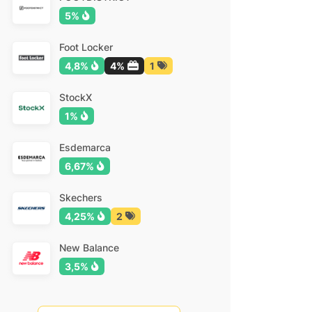
5%
Foot Locker
4,8%
4%
1
StockX
1%
Esdemarca
6,67%
Skechers
4,25%
2
New Balance
3,5%