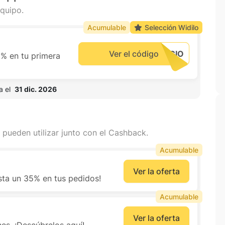
quipo.
Acumulable
Selección Widilo
Ver el código
% en tu primera
 el  
31 dic. 2026
 pueden utilizar junto con el Cashback.
Acumulable
Ver la oferta
ta un 35% en tus pedidos!
Acumulable
Ver la oferta