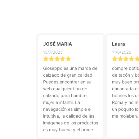
JOSÉ MARIA
Laura
13/7/2025
11/6/2025
Gioseppo es una marca de
compre botit
calzado de gran calidad.
de tacón y bo
Puedes encontrar en su
muy buen pre
web cualquier tipo de
encantada co
calzado para hombre,
botines los u
mujer e infantil. La
Roma y no me
navegación es simple e
un poquito lo
intuitiva, la calidad de las
me mojaban.
imágenes de los productos
es muy buena y el proceso
de compra muy sencillo. El