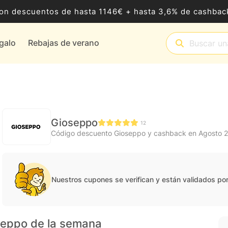
8 con descuentos de hasta 1146€ + hasta 3,6% de cashb
egalo
Rebajas de verano
Gioseppo
12
Código descuento Gioseppo y cashback en Agosto 
Nuestros cupones se verifican y están validados po
seppo de la semana