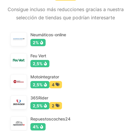
Consigue incluso más reducciones gracias a nuestra
selección de tiendas que podrían interesarte
Neumáticos-online
2%
Feu Vert
2,5%
Motointegrator
2,5%
4
365Rider
2,5%
2
Repuestoscoches24
4%