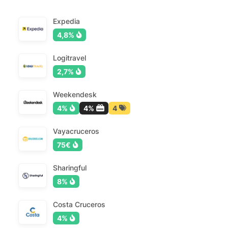
Expedia
4,8%
Logitravel
2,7%
Weekendesk
4%
4%
4
Vayacruceros
75€
Sharingful
8%
Costa Cruceros
4%