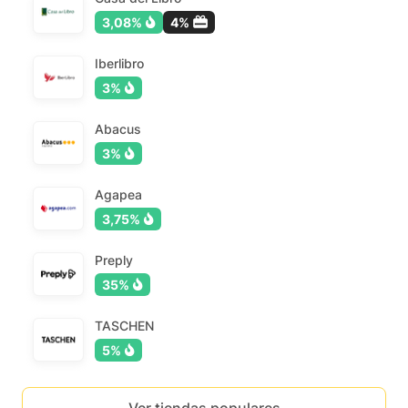
3,08%
4%
Iberlibro
3%
Abacus
3%
Agapea
3,75%
Preply
35%
TASCHEN
5%