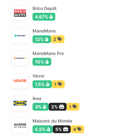
Brico Depôt
4,67%
ManoMano
12%
2
ManoMano Pro
10%
Vevor
1,5%
1
Ikea
3%
2%
1
Maisons du Monde
5,5%
5%
4