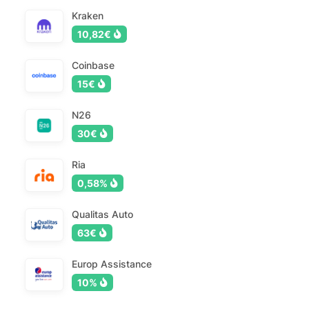
Kraken
10,82€
Coinbase
15€
N26
30€
Ria
0,58%
Qualitas Auto
63€
Europ Assistance
10%