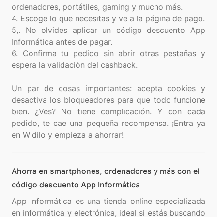
ordenadores, portátiles, gaming y mucho más.
4. Escoge lo que necesitas y ve a la página de pago.
5,. No olvides aplicar un código descuento App
Informática antes de pagar.
6. Confirma tu pedido sin abrir otras pestañas y
espera la validación del cashback.
Un par de cosas importantes: acepta cookies y
desactiva los bloqueadores para que todo funcione
bien. ¿Ves? No tiene complicación. Y con cada
pedido, te cae una pequeña recompensa. ¡Entra ya
Ahorra en smartphones, ordenadores y más con el
código descuento App Informática
App Informática es una tienda online especializada
en informática y electrónica, ideal si estás buscando