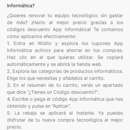
Informática?
¿Quieres renovar tu equipo tecnológico sin gastar
de más? ¡Hazlo al mejor precio gracias a los
códigos descuento App Informática! Te contamos
cómo aplicarlos efectivamente:
1. Entra en Widilo y explora los cupones App
Informática activos para ahorrar en tus compras.
Haz clic en el que quieras utilizar. Se copiará
automáticamente y se abrirá la tienda web.
2. Explora las categorías de productos informáticos.
Elige los que necesitas y añádelos al carrito.
3. En el resumen de tu carrito, verás un apartado
que dice “¿Tienes un Código descuento?”.
4. Escribe o pega el código App Informática que has
obtenido y pulsa en “Aplicar”.
5. La rebaja se aplicará al instante. Ya puedes
disfrutar de tu nueva compra tecnológica al mejor
precio.