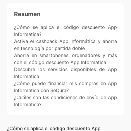
Resumen
¿Cómo se aplica el código descuento App
Informática?
Activa el cashback App Informática y ahorra
en tecnología por partida doble
Ahorra en smartphones, ordenadores y más
con el código descuento App Informática
Descubre los servicios disponibles de App
Informática
¿Cómo puedo financiar mis compras en App
Informática con SeQura?
¿Cuáles son las condiciones de envío de App
Informática?
¿Cómo se aplica el código descuento App