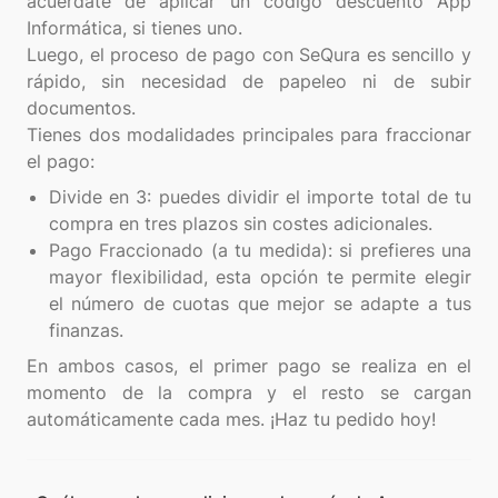
acuérdate de aplicar un código descuento App
Informática, si tienes uno.
Luego, el proceso de pago con SeQura es sencillo y
rápido, sin necesidad de papeleo ni de subir
documentos.
Tienes dos modalidades principales para fraccionar
Divide en 3: puedes dividir el importe total de tu
compra en tres plazos sin costes adicionales.
Pago Fraccionado (a tu medida): si prefieres una
mayor flexibilidad, esta opción te permite elegir
el número de cuotas que mejor se adapte a tus
finanzas.
En ambos casos, el primer pago se realiza en el
momento de la compra y el resto se cargan