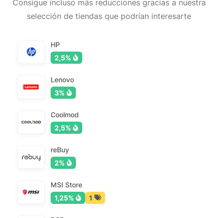
Consigue incluso más reducciones gracias a nuestra
selección de tiendas que podrían interesarte
HP
2,5%
Lenovo
3%
Coolmod
2,5%
reBuy
2%
MSI Store
1,25%
1