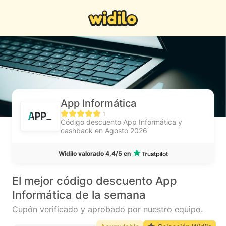
App Informática
1
Código descuento App Informática y
cashback en Agosto 2026
Widilo valorado 4,4/5 en
El mejor código descuento App
Informática de la semana
Cupón verificado y aprobado por nuestro equipo.