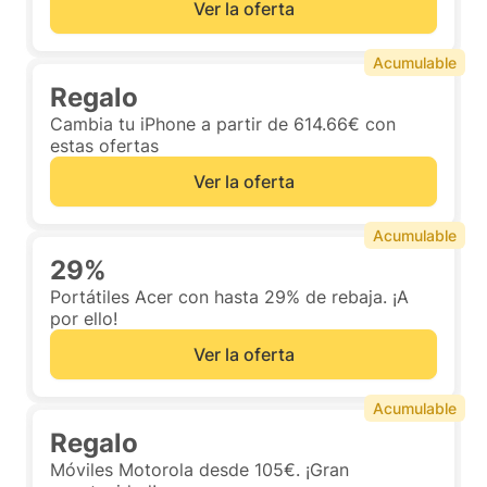
Ver la oferta
Acumulable
Regalo
Cambia tu iPhone a partir de 614.66€ con
estas ofertas
Ver la oferta
Acumulable
29%
Portátiles Acer con hasta 29% de rebaja. ¡A
por ello!
Ver la oferta
Acumulable
Regalo
Móviles Motorola desde 105€. ¡Gran