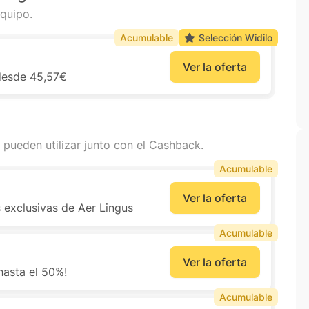
quipo.
Acumulable
Selección Widilo
Ver la oferta
 desde 45,57€
 pueden utilizar junto con el Cashback.
Acumulable
Ver la oferta
as exclusivas de Aer Lingus
Acumulable
Ver la oferta
hasta el 50%!
Acumulable