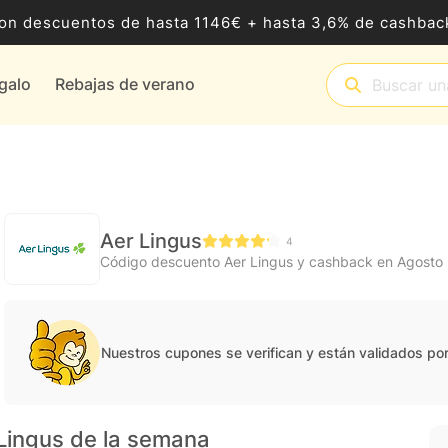
8 con descuentos de hasta 1146€ + hasta 3,6% de cashb
egalo
Rebajas de verano
Aer Lingus
4
Código descuento Aer Lingus y cashback en Agosto
Nuestros cupones se verifican y están validados po
 Lingus de la semana