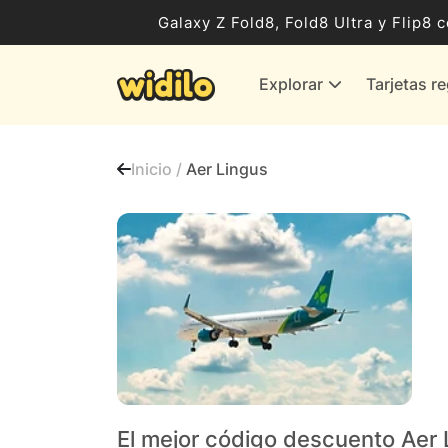
Ocio, Entretenimiento y Cultura
Galaxy Z Fold8, Fold8 Ultra y Flip
Compras para empresas
Explorar
Tarjetas r
Proveedores de gas y energía
Bancos y Seguros
Inicio /
Aer Lingus
Todas las tiendas
El mejor código descuento Aer