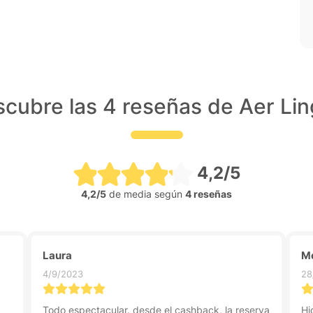
cubre las 4 reseñas de Aer Li
4,2/5
4,2/5
de media según
4 reseñas
Laura
M
4/9/2023
28
Todo espectacular. desde el cashback, la reserva
Hi