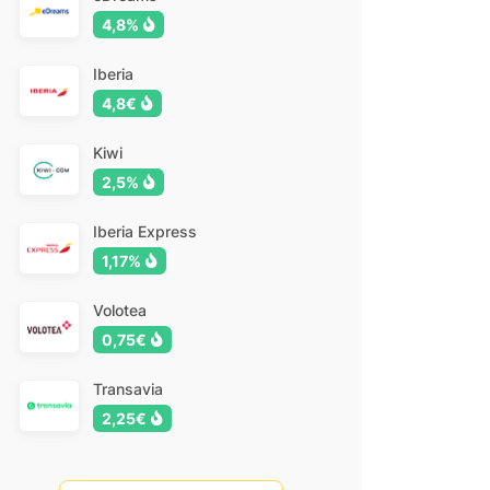
4,8%
Iberia
4,8€
Kiwi
2,5%
Iberia Express
1,17%
Volotea
0,75€
Transavia
2,25€