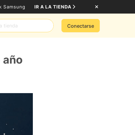
IR A LA TIENDA
ack Samsung
Conectarse
e año