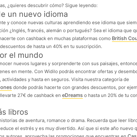
as, ¿quieres descubrir cómo? Sigue leyendo:
de un nuevo idioma
te y conoce nuevas culturas aprendiendo ese idioma que siem
ción ¿Inglés, francés, alemán o portugués? Sea el idioma que q
British Co
 hacerte con cashback en muchas plataformas como
 descuentos de hasta un 40% en tu suscripción.
por el mundo
conocer nuevos lugares y sorprenderte con sus paisajes, enton
tienes en mente. Con Widilo podrás encontrar ofertas y desemb
, actividades y hasta en seguros. Visita nuestra categoría de
ciones
donde podrás hacerte con grandes descuentos, por ejem
eDreams
llevarte 27€ de cashback en
o hasta un 20% de tu co
s libros
istorias de aventura, romance o drama. Recuerda que leer libro
educe el estrés y es muy divertido. Así que si este año nuevo 
Cas
os autores, aprovecha las promociones que encuentras en