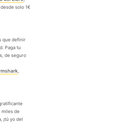
o desde solo 1€
s que definir
d. Paga tu
s, de seguro
ymshark
,
ratificante
 miles de
 ¡tú yo del