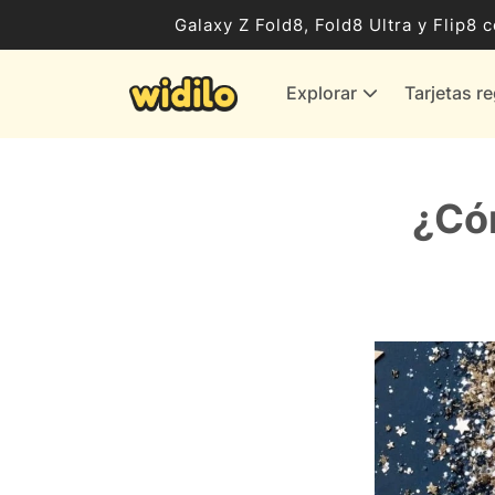
Ocio, Entretenimiento y Cultura
Galaxy Z Fold8, Fold8 Ultra y Flip
Compras para empresas
Explorar
Tarjetas r
Proveedores de gas y energía
Bancos y Seguros
Todas las tiendas
¿Cóm