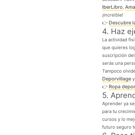
IberLibro
Ama
,
¡Increíble!
Descubre la
👉
4. Haz ej
La actividad fí
que quieres log
suscripción de
serás una pers
Tampoco olvide
Deporvillage
Ropa deport
👉
5. Apren
Aprender ya sea
para tu crecimi
cursos y lo mej
futuro seguro t