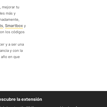
, mejorar tu
des más y
tunadamente,
ts
Smartbox
,
y
con los códigos
cer y a ser una
ancia y con la
l año en que
scubre la extensión