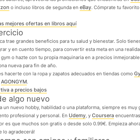
zon
eBay
o incluso libros de segunda en
. Cómprate tu favorit
s mejores ofertas en libros aquí
ercicio
sica trae grandes beneficios para tu salud y bienestar. Solo tiene
rar y en cuento tiempo, para convertir esta meta en una realida
l gym o hazte con tu propia maquinaria en
a precios inmejorable
ona nueva para fin de año.
G
s hacerte con la ropa y zapatos adecuados en tiendas como
AGONGYM
y
.
iva a precios bajos
de algo nuevo
 un nuevo hobby, habilidad o una plataforma, siempre es muy g
Udemy
Coursera
ento profesional y personal. En
,
y
encuentras
or es que muchos son gratis o desde solo 0.99€. Empieza ahora,
e lo agradecerá!