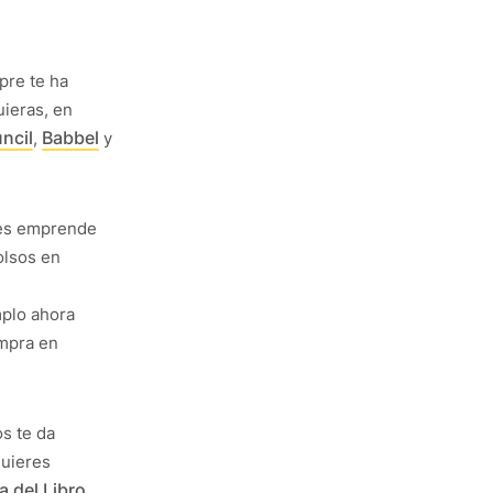
pre te ha
uieras, en
uncil
Babbel
,
y
ces emprende
olsos en
plo ahora
mpra en
s te da
quieres
a del Libro
,