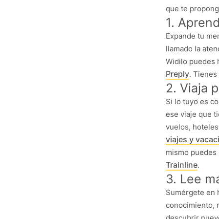
que te propong
1. Apren
Expande tu men
llamado la aten
Widilo puedes
Preply
. Tienes
2. Viaja 
Si lo tuyo es 
ese viaje que 
vuelos, hoteles
viajes y vaca
mismo puedes 
Trainline
.
3. Lee má
Sumérgete en h
conocimiento, r
descubrir nuev