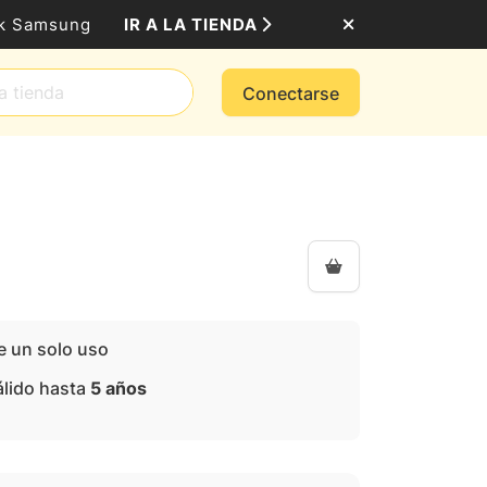
IR A LA TIENDA
ack Samsung
Conectarse
e un solo uso
álido hasta
5 años