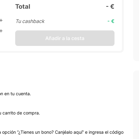
Total
- €
Tu cashback
- €
Añadir a la cesta
ón en tu cuenta.
u carrito de compra.
la opción “¿Tienes un bono? Canjéalo aquí” e ingresa el código
.