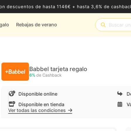
8 con descuentos de hasta 1146€ + hasta 3,6% de cashb
egalo
Rebajas de verano
Babbel tarjeta regalo
6%
de Cashback
Disponible online
D
Disponible en tienda
V
Ver todas las condiciones