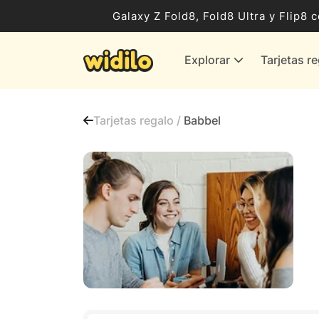
Ocio, Entretenimiento y Cultura
Galaxy Z Fold8, Fold8 Ultra y Flip
Compras para empresas
Explorar
Tarjetas r
Proveedores de gas y energía
Bancos y Seguros
Tarjetas regalo /
Babbel
Todas las tiendas