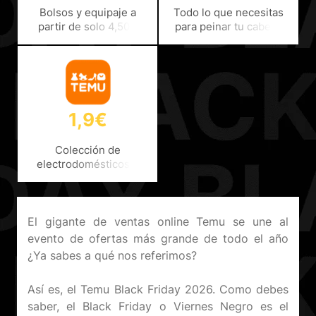
Bolsos y equipaje a
Todo lo que necesitas
partir de solo 4,50€
para peinar tu cabello
¡Aprovéchalo!
desde solo 1€
1,9€
Colección de
electrodomésticos y
accesorios a partir de
1,90€
El gigante de ventas online Temu se une al
evento de ofertas más grande de todo el año
¿Ya sabes a qué nos referimos?
Así es, el Temu Black Friday 2026. Como debes
saber, el Black Friday o Viernes Negro es el