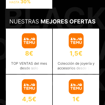
30%
HASTA
NUESTRAS
MEJORES OFERTAS
8€
1,5€
TOP VENTAS del mes
Colección de joyería y
desde solo
accesorios desde solo
8€ ¡Conócelos!
1,50€
4,5€
1€