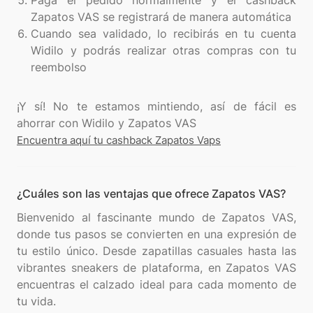
Paga el pedido normalmente y el cashback
Zapatos VAS se registrará de manera automática
Cuando sea validado, lo recibirás en tu cuenta
Widilo y podrás realizar otras compras con tu
reembolso
¡Y sí! No te estamos mintiendo, así de fácil es
Encuentra aquí tu cashback Zapatos Vaps
¿Cuáles son las ventajas que ofrece Zapatos VAS?
Bienvenido al fascinante mundo de Zapatos VAS,
donde tus pasos se convierten en una expresión de
tu estilo único. Desde zapatillas casuales hasta las
vibrantes sneakers de plataforma, en Zapatos VAS
encuentras el calzado ideal para cada momento de
tu vida.