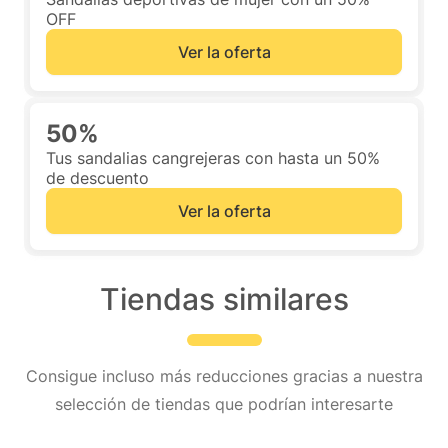
OFF
Ver la oferta
50%
Tus sandalias cangrejeras con hasta un 50%
de descuento
Ver la oferta
Tiendas similares
Consigue incluso más reducciones gracias a nuestra
selección de tiendas que podrían interesarte