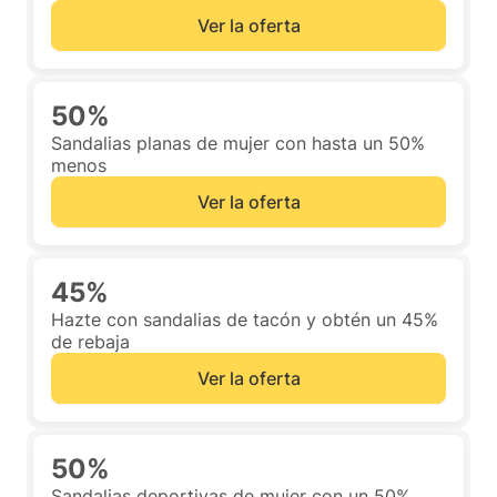
Ver la oferta
50%
Sandalias planas de mujer con hasta un 50%
menos
Ver la oferta
45%
Hazte con sandalias de tacón y obtén un 45%
de rebaja
Ver la oferta
50%
Sandalias deportivas de mujer con un 50%