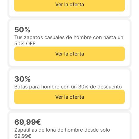
Ver la oferta
50%
Tus zapatos casuales de hombre con hasta un
50% OFF
Ver la oferta
30%
Botas para hombre con un 30% de descuento
Ver la oferta
69,99€
Zapatillas de lona de hombre desde solo
69,99€