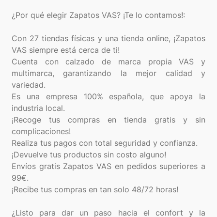
¿Por qué elegir Zapatos VAS? ¡Te lo contamos!:
Con 27 tiendas físicas y una tienda online, ¡Zapatos
VAS siempre está cerca de ti!
Cuenta con calzado de marca propia VAS y
multimarca, garantizando la mejor calidad y
variedad.
Es una empresa 100% española, que apoya la
industria local.
¡Recoge tus compras en tienda gratis y sin
complicaciones!
Realiza tus pagos con total seguridad y confianza.
¡Devuelve tus productos sin costo alguno!
Envíos gratis Zapatos VAS en pedidos superiores a
99€.
¡Recibe tus compras en tan solo 48/72 horas!
¿Listo para dar un paso hacia el confort y la