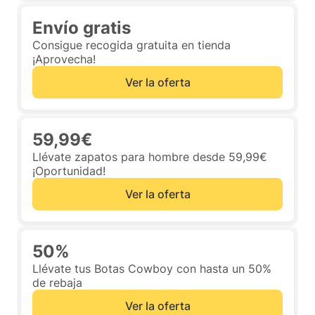
Envío gratis
Consigue recogida gratuita en tienda
¡Aprovecha!
Ver la oferta
59,99€
Llévate zapatos para hombre desde 59,99€
¡Oportunidad!
Ver la oferta
50%
Llévate tus Botas Cowboy con hasta un 50%
de rebaja
Ver la oferta