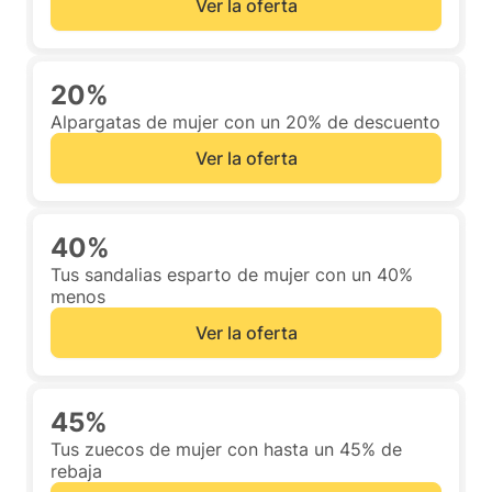
Ver la oferta
20%
Alpargatas de mujer con un 20% de descuento
Ver la oferta
40%
Tus sandalias esparto de mujer con un 40%
menos
Ver la oferta
45%
Tus zuecos de mujer con hasta un 45% de
rebaja