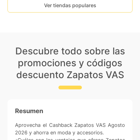
Ver tiendas populares
Descubre todo sobre las
promociones y códigos
descuento Zapatos VAS
Resumen
Aprovecha el Cashback Zapatos VAS Agosto
2026 y ahorra en moda y accesorios.