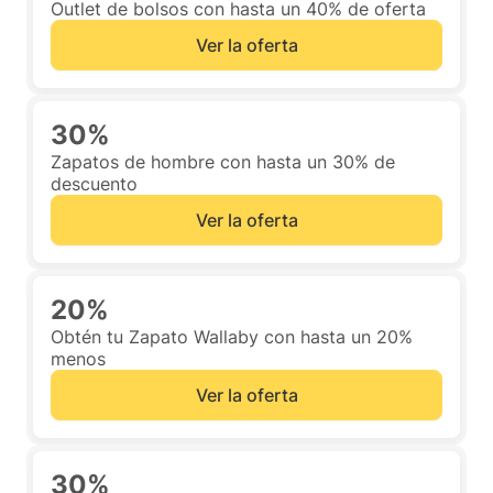
Outlet de bolsos con hasta un 40% de oferta
Ver la oferta
30%
Zapatos de hombre con hasta un 30% de
descuento
Ver la oferta
20%
Obtén tu Zapato Wallaby con hasta un 20%
menos
Ver la oferta
30%