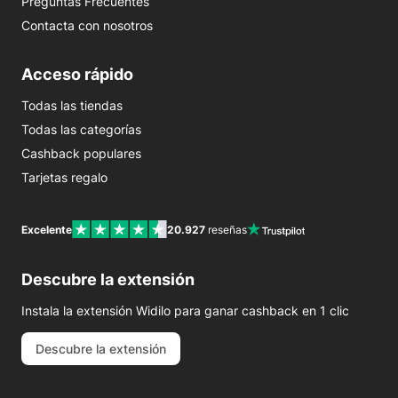
Preguntas Frecuentes
Contacta con nosotros
Acceso rápido
Todas las tiendas
Todas las categorías
Cashback populares
Tarjetas regalo
Excelente
20.927
reseñas
Descubre la extensión
Instala la extensión Widilo para ganar cashback en 1 clic
Descubre la extensión