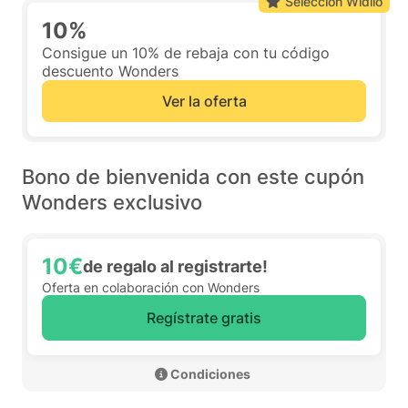
Selección Widilo
10%
Consigue un 10% de rebaja con tu código
descuento Wonders
Ver la oferta
Bono de bienvenida con este cupón
Wonders exclusivo
10€
de regalo al registrarte!
Oferta en colaboración con Wonders
Regístrate gratis
 Condiciones 