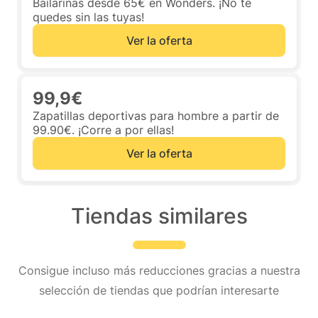
Bailarinas desde 65€ en Wonders. ¡No te
quedes sin las tuyas!
Ver la oferta
99,9€
Zapatillas deportivas para hombre a partir de
99.90€. ¡Corre a por ellas!
Ver la oferta
Tiendas similares
Consigue incluso más reducciones gracias a nuestra
selección de tiendas que podrían interesarte