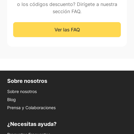
o los códigos descuento? Dirígete a nuestra
sección FAQ.
Ver las FAQ
Sobre nosotros
Sobre nosotros
Blog
Prensa y Colaboraciones
¿Necesitas ayuda?