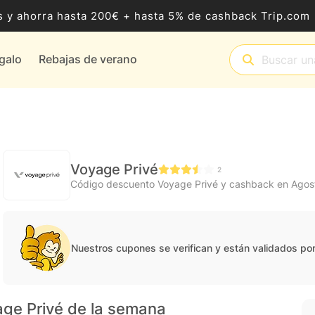
 y ahorra hasta 200€ + hasta 5% de cashback Trip.com
egalo
Rebajas de verano
Voyage Privé
2
Código descuento Voyage Privé y cashback en Agos
Nuestros cupones se verifican y están validados po
age Privé de la semana