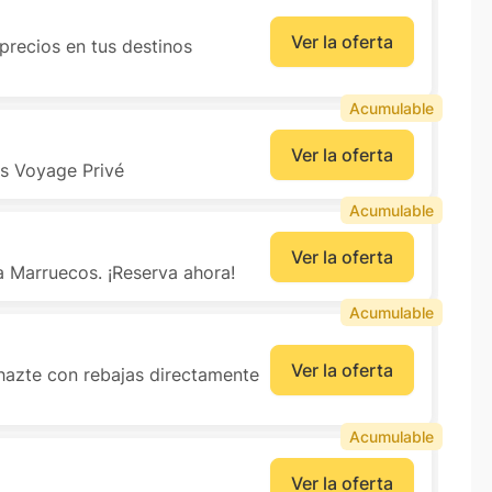
Ver la oferta
precios en tus destinos
Acumulable
Ver la oferta
as Voyage Privé
Acumulable
Ver la oferta
 Marruecos. ¡Reserva ahora!
Acumulable
Ver la oferta
hazte con rebajas directamente
Acumulable
Ver la oferta