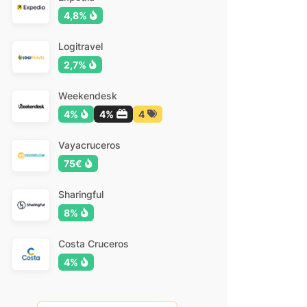
4,8%
Logitravel
2,7%
Weekendesk
4%
4%
4
Vayacruceros
75€
Sharingful
8%
Costa Cruceros
4%