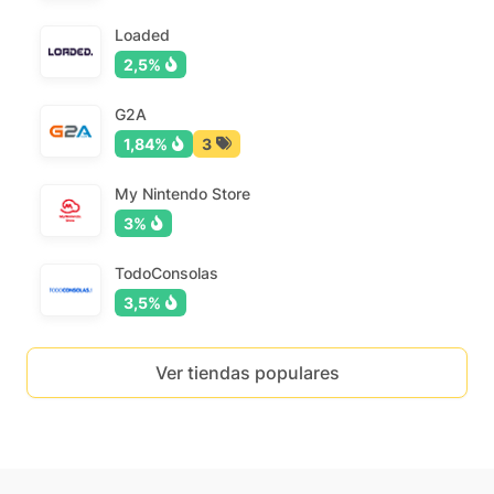
Loaded
2,5%
G2A
1,84%
3
My Nintendo Store
3%
TodoConsolas
3,5%
Ver tiendas populares