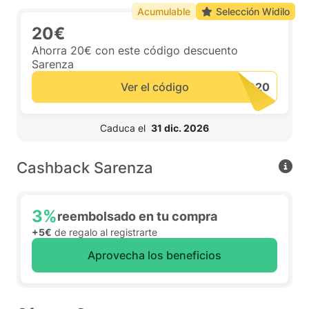
Acumulable
Selección Widilo
20€
Ahorra 20€ con este código descuento
Sarenza
Ver el código
 Caduca el  
31 dic. 2026
Cashback Sarenza
3%
reembolsado en tu compra
+5€
de regalo al registrarte
Aprovecha los beneficios