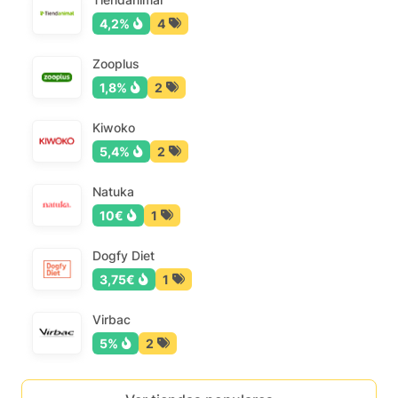
4,2%
4
Zooplus
1,8%
2
Kiwoko
5,4%
2
Natuka
10€
1
Dogfy Diet
3,75€
1
Virbac
5%
2