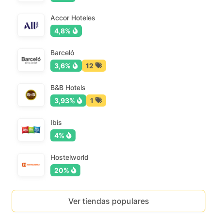
Accor Hoteles
4,8%
Barceló
3,6%
12
B&B Hotels
3,93%
1
Ibis
4%
Hostelworld
20%
Ver tiendas populares