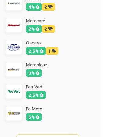
4%
2
Motocard
2%
2
Oscaro
2,5%
1
Motoblouz
3%
Feu Vert
2,5%
Fc Moto
5%