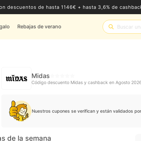
8 con descuentos de hasta 1146€ + hasta 3,6% de cashb
egalo
Rebajas de verano
Midas
Código descuento Midas y cashback en Agosto 202
Nuestros cupones se verifican y están validados po
as de la semana