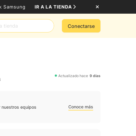
IR A LA TIENDA
ack Samsung
Conectarse
Actualizado hace
9 días
6
Conoce más
r nuestros equipos