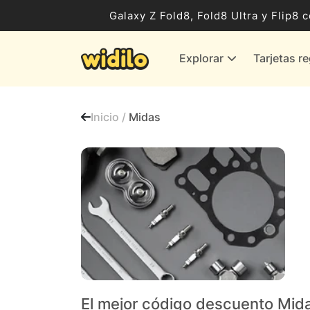
Ocio, Entretenimiento y Cultura
Galaxy Z Fold8, Fold8 Ultra y Flip
Compras para empresas
Explorar
Tarjetas r
Proveedores de gas y energía
Bancos y Seguros
Inicio /
Midas
Todas las tiendas
El mejor código descuento Mid