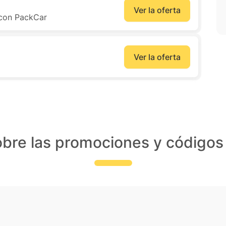
Ver la oferta
 con PackCar
Ver la oferta
€
bre las promociones y código