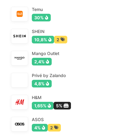
Temu
30%
SHEIN
10,8%
2
Mango Outlet
2,4%
Privé by Zalando
4,8%
H&M
1,65%
5%
ASOS
4%
2