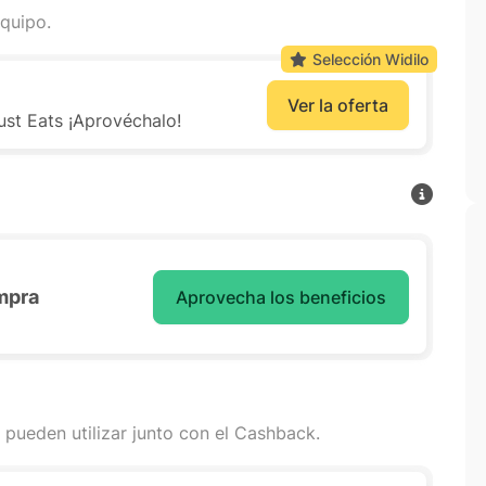
quipo.
Selección Widilo
Ver la oferta
ust Eats ¡Aprovéchalo!
mpra
Aprovecha los beneficios
 pueden utilizar junto con el Cashback.