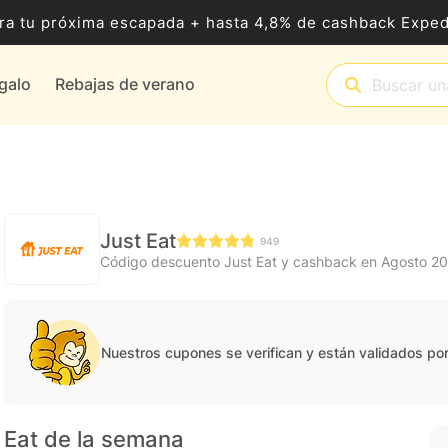
ra tu próxima escapada + hasta 4,8% de cashback Exped
egalo
Rebajas de verano
Just Eat
949
Código descuento Just Eat y cashback en Agosto 2
Nuestros cupones se verifican y están validados po
 Eat de la semana