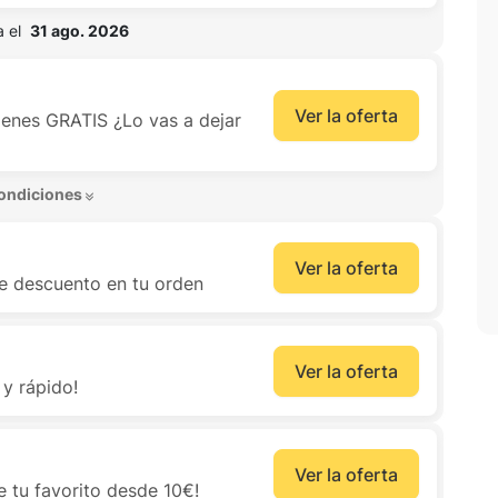
 el  
31 ago. 2026
Ver la oferta
denes GRATIS ¿Lo vas a dejar
ondiciones 
Ver la oferta
e descuento en tu orden
Ver la oferta
y rápido!
Ver la oferta
e tu favorito desde 10€!