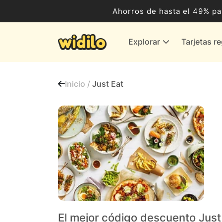
Ocio, Entretenimiento y Cultura
Ahorros de hasta el 49% pa
Compras para empresas
Explorar
Tarjetas r
Proveedores de gas y energía
Bancos y Seguros
Inicio /
Just Eat
Todas las tiendas
El mejor código descuento Just