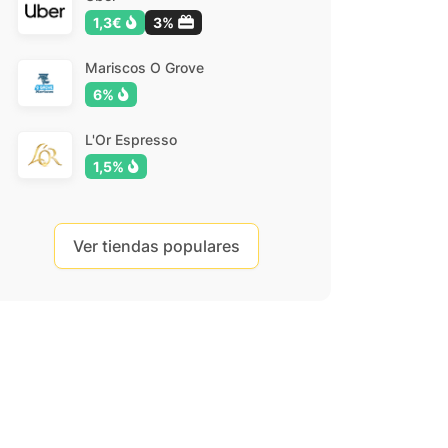
1,3€
3%
Mariscos O Grove
6%
L'Or Espresso
1,5%
Ver tiendas populares