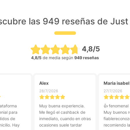
cubre las 949 reseñas de Just
4,8/5
4,8/5
de media según
949 reseñas
Alex
Maria isabel
28/7/2026
27/7/2026
lataforma
Muy buena experiencia.
👍 fenomenal
enial para
Me llegó el cashback de
Muy buenos r
didos de
inmediato, cuando en otras
fiablereconoz
icilio. Hay
ocasiones suele tardar
recomiendo l