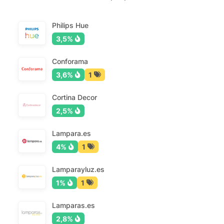
Philips Hue
3,5%
Conforama
3,6%
1
Cortina Decor
2,5%
Lampara.es
4%
1
Lamparayluz.es
1%
1
Lamparas.es
2,8%