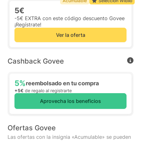
Acumulable
Selección Widilo
5€
-5€ EXTRA con este código descuento Govee
¡Regístrate!
Ver la oferta
Cashback Govee
5%
reembolsado en tu compra
+5€
de regalo al registrarte
Aprovecha los beneficios
Ofertas Govee
Las ofertas con la insignia «Acumulable» se pueden