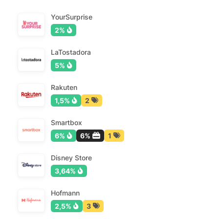
YourSurprise
2%
LaTostadora
5%
Rakuten
1,5%
2
Smartbox
6%
6%
1
Disney Store
3,64%
Hofmann
2,5%
3