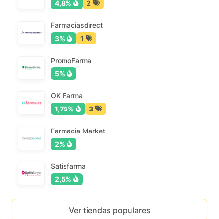
4,8%
2
Farmaciasdirect
3%
1
PromoFarma
5%
OK Farma
1,75%
3
Farmacia Market
2%
Satisfarma
2,5%
Ver tiendas populares