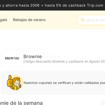
 y ahorra hasta 200€ + hasta 5% de cashback Trip.com
egalo
Rebajas de verano
Brownie
Código descuento Brownie y cashback en Agosto 2
Nuestros cupones se verifican y están validados po
wnie de la semana