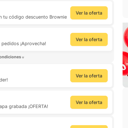
Ver la oferta
n tu código descuento Brownie
Ver la oferta
s pedidos ¡Aprovecha!
ondiciones 
Ver la oferta
der!
Ver la oferta
olapa grabada ¡OFERTA!