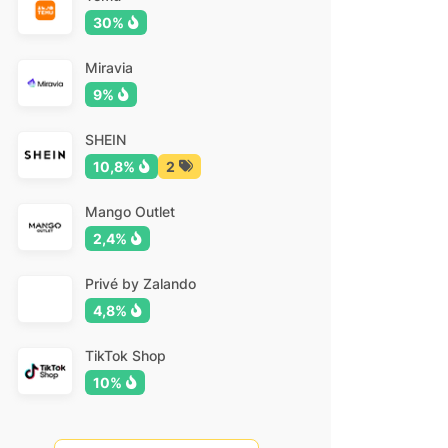
30%
Miravia
9%
SHEIN
10,8%
2
Mango Outlet
2,4%
Privé by Zalando
4,8%
TikTok Shop
10%