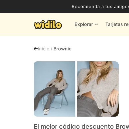
Ocio, Entretenimiento y Cultura
Recomienda a tus amigos
Compras para empresas
Explorar
Tarjetas r
Proveedores de gas y energía
Bancos y Seguros
Inicio /
Brownie
Todas las tiendas
El mejor código descuento Bro