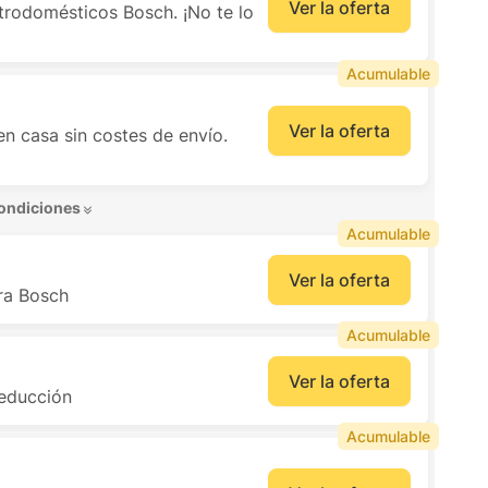
Ver la oferta
trodomésticos Bosch. ¡No te lo
Acumulable
Ver la oferta
n casa sin costes de envío.
ondiciones 
Acumulable
Ver la oferta
ra Bosch
Acumulable
Ver la oferta
reducción
Acumulable