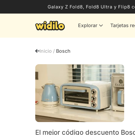
Ocio, Entretenimiento y Cultura
Galaxy Z Fold8, Fold8 Ultra y Flip
Compras para empresas
Explorar
Tarjetas r
Proveedores de gas y energía
Bancos y Seguros
Inicio /
Bosch
Todas las tiendas
El mejor código descuento Bos