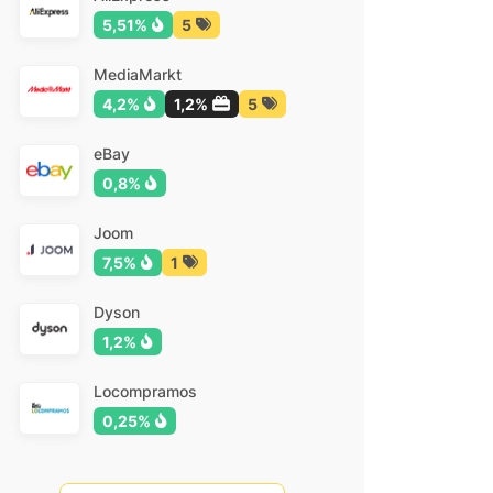
5,51%
5
MediaMarkt
4,2%
1,2%
5
eBay
0,8%
Joom
7,5%
1
Dyson
1,2%
Locompramos
0,25%