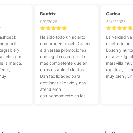
Beatriz
Carlos
9/9/2025
30/8/2025
cashback
Ha sido todo un acierto
La verdad ya 
 comprado
comprar en bosch. Gracias
electrodomés
ntegrable y
a diversas promociones
Bosch y nunca
stalacion por
conseguimos un precio
esta vez igual
de la marca.
más competente que en
maravilla muy
fecto,
otros establecimientos.
rapidez , sile
muy
Dan facilidades para
muy bien , un 
gestionar el envío y nos
atendieron
estupendamente en los
servicios de atención al
cliente.