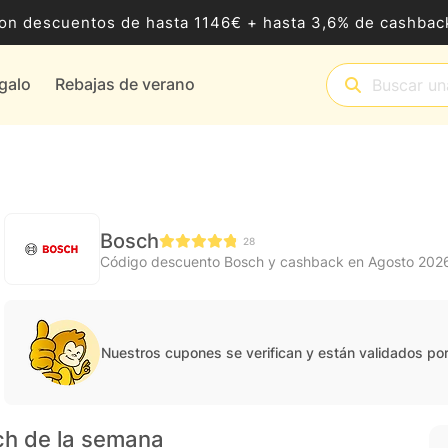
8 con descuentos de hasta 1146€ + hasta 3,6% de cashb
egalo
Rebajas de verano
Bosch
28
Código descuento Bosch y cashback en Agosto 202
Nuestros cupones se verifican y están validados po
ch de la semana