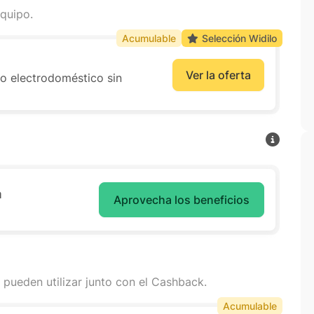
quipo.
Acumulable
Selección Widilo
Ver la oferta
o electrodoméstico sin
a
Aprovecha los beneficios
 pueden utilizar junto con el Cashback.
Acumulable