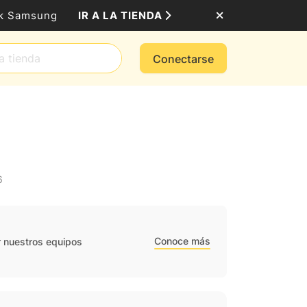
IR A LA TIENDA
ack Samsung
Conectarse
6
Conoce más
r nuestros equipos