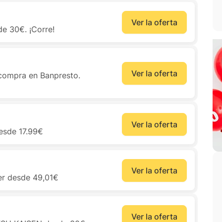
Ver la oferta
e 30€. ¡Corre!
Ver la oferta
 compra en Banpresto.
Ver la oferta
esde 17.99€
Ver la oferta
er desde 49,01€
Ver la oferta