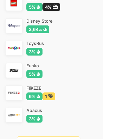
5%
4%
Disney Store
3,64%
ToysRus
3%
Funko
5%
FliKEZE
6%
1
Abacus
3%