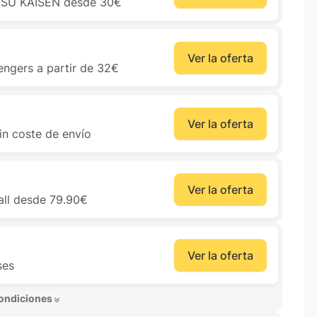
UTSU KAISEN desde 30€
Ver la oferta
engers a partir de 32€
Ver la oferta
sin coste de envío
Ver la oferta
all desde 79.90€
Ver la oferta
ses
ondiciones 