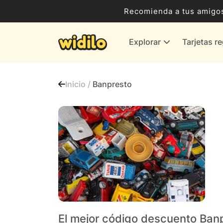
Ocio, Entretenimiento y Cultura
Recomienda a tus amigos
Compras para empresas
Explorar
Tarjetas r
Proveedores de gas y energía
Bancos y Seguros
Inicio /
Banpresto
Todas las tiendas
El mejor código descuento Ban