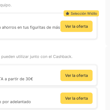
quipo.
Selección Widilo
Ver la oferta
n ahorros en tus figuritas de más
 pueden utilizar junto con el Cashback.
Ver la oferta
A a partir de 30€
Ver la oferta
o por adelantado