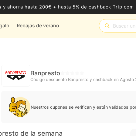
 y ahorra hasta 200€ + hasta 5% de cashback Trip.com
egalo
Rebajas de verano
Banpresto
Código descuento Banpresto y cashback en Agosto
Nuestros cupones se verifican y están validados po
presto de la semana